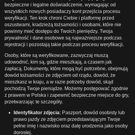
bezpieczne i legalne doświadczenie, wymagając od
wszystkich nowych posiadaczy kont przejścia procesu
weryfikacji. Ten krok chroni Ciebie i platformę przed
oszustwami, kradzieżą tożsamości i osobami, które nie
powinny mieć dostępu do Twoich pieniędzy. Twoja
prywatność i dane osobowe są najważniejsze podczas
rejestracji i pozostają takie podczas procesu weryfikacji.
Osoby, które są weryfikowane, zazwyczaj muszą
udowodnić, kim są, gdzie mieszkają, a czasem jak
zapłacą. Dokumenty, które mogą być potrzebne, obejmują
dowód tożsamości ze zdjęciem od rządu, dowód, że
mieszkasz w kraju, a w razie potrzeby dowód, skąd
pochodzą Twoje pieniądze. Możemy postępować zgodnie
z prawem w Polska i zapewnić bezpieczne miejsce do gry,
przetwarzając te szczegóły.
Identyfikator zdjęcia:
Paszport, dowód osobisty lub
prawo jazdy ze zdjęciem przedstawiającym Twoje
pełne imię i nazwisko oraz datę urodzenia jako osoby
dorosłej.