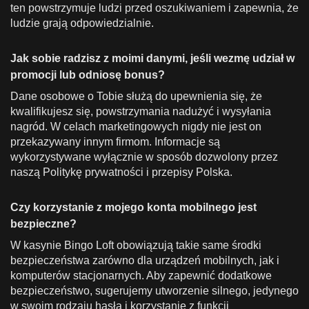
ten powstrzymuje ludzi przed oszukiwaniem i zapewnia, że
ludzie grają odpowiedzialnie.
Jak sobie radzisz z moimi danymi, jeśli wezmę udział w
promocji lub odniosę bonus?
Dane osobowe o Tobie służą do upewnienia się, że
kwalifikujesz się, powstrzymania nadużyć i wysyłania
nagród. W celach marketingowych nigdy nie jest on
przekazywany innym firmom. Informacje są
wykorzystywane wyłącznie w sposób dozwolony przez
naszą Politykę prywatności i przepisy Polska.
Czy korzystanie z mojego konta mobilnego jest
bezpieczne?
W kasynie Bingo Loft obowiązują takie same środki
bezpieczeństwa zarówno dla urządzeń mobilnych, jak i
komputerów stacjonarnych. Aby zapewnić dodatkowe
bezpieczeństwo, sugerujemy utworzenie silnego, jedynego
w swoim rodzaju hasła i korzystanie z funkcji