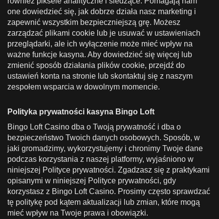
również piksele analityczne i śledzące. Pomagają nam
one dowiedzieć się, jak dobrze działa nasz marketing i
zapewnić wszystkim bezpieczniejszą grę. Możesz
zarządzać plikami cookie lub je usuwać w ustawieniach
przeglądarki, ale ich wyłączenie może mieć wpływ na
ważne funkcje kasyna. Aby dowiedzieć się więcej lub
zmienić sposób działania plików cookie, przejdź do
ustawień konta na stronie lub skontaktuj się z naszym
zespołem wsparcia w dowolnym momencie.
Polityka prywatności kasyna Bingo Loft
Bingo Loft Casino dba o Twoją prywatność i dba o
bezpieczeństwo Twoich danych osobowych. Sposób, w
jaki gromadzimy, wykorzystujemy i chronimy Twoje dane
podczas korzystania z naszej platformy, wyjaśniono w
niniejszej Polityce prywatności. Zgadzasz się z praktykami
opisanymi w niniejszej Polityce prywatności, gdy
korzystasz z Bingo Loft Casino. Prosimy często sprawdzać
tę politykę pod kątem aktualizacji lub zmian, które mogą
mieć wpływ na Twoje prawa i obowiązki.