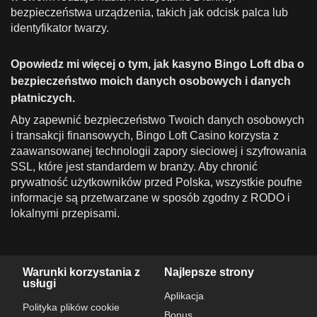
bezpieczeństwa urządzenia, takich jak odcisk palca lub
identyfikator twarzy.
Opowiedz mi więcej o tym, jak kasyno Bingo Loft dba o
bezpieczeństwo moich danych osobowych i danych
płatniczych.
Aby zapewnić bezpieczeństwo Twoich danych osobowych
i transakcji finansowych, Bingo Loft Casino korzysta z
zaawansowanej technologii zapory sieciowej i szyfrowania
SSL, które jest standardem w branży. Aby chronić
prywatność użytkowników przed Polska, wszystkie poufne
informacje są przetwarzane w sposób zgodny z RODO i
lokalnymi przepisami.
Warunki korzystania z
Najlepsze strony
usługi
Aplikacja
Polityka plików cookie
Bonus