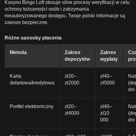
Kasyno Bingo Loft stosuje silne procesy weryfikacji w celu
ochrony tożsamości osób i zatrzymania
nieautoryzowanego dostępu. Twoje polski informacje są
zawsze bezpieczne.
Różne sposoby płacenia
Metoda
Zakres
Zakres
Cz
depozytów
wypłaty
prz
Karta
zł20–
zł40–
Nat
debetowa/kredytowa
zł2000
zł5000
(de
dni
Portfel elektroniczny
zł20–
zł40–
Nat
zł4000
zł10
(de
000
dni