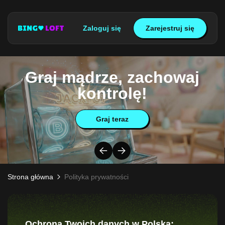
Zaloguj się
Zarejestruj się
Graj mądrze, zachowaj
kontrolę!
Graj teraz
Strona główna
Polityka prywatności
Ochrona Twoich danych w Polska: