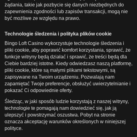
żądania, takie jak pozbycie się danych niezbędnych do
zapewnienia zgodności lub zapisów transakcji, mogą nie
być możliwe ze względu na prawo.
Technologie śledzenia i polityka plików cookie
Bingo Loft Casino wykorzystuje technologie śledzenia i
pliki cookie, aby poprawić komfort korzystania, sprawić, że
funkcje witryny będą działać i sprawić, że treści będą dla
Ciebie bardziej istotne. Kiedy odwiedzasz naszą platformę,
pliki cookie, które są małymi plikami tekstowymi, są
zapisywane na Twoim urządzeniu. Pozwalają nam
zapamiętać Twoje preferencje, obsłużyć uwierzytelnianie i
pokazać Ci odpowiednie oferty.
Śledząc, w jaki sposób ludzie korzystają z naszej witryny,
technologie te pomagają nam dowiedzieć się, jak ją
ulepszyć i powstrzymać oszustwa. Pobyt na stronie
oznacza akceptację warunków określonych w niniejszej
polityce.