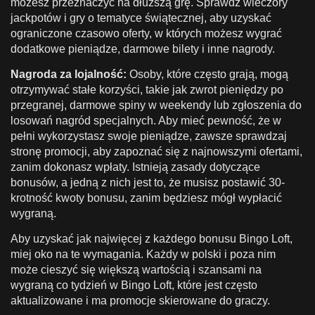
możesz przeznaczyć na dłuższą grę. Sprawdź wieczory
jackpotów i gry o tematyce świątecznej, aby uzyskać
ograniczone czasowo oferty, w których możesz wygrać
dodatkowe pieniądze, darmowe bilety i inne nagrody.
Nagroda za lojalność:
Osoby, które często grają, mogą
otrzymywać stałe korzyści, takie jak zwrot pieniędzy po
przegranej, darmowe spiny w weekendy lub zgłoszenia do
losowań nagród specjalnych. Aby mieć pewność, że w
pełni wykorzystasz swoje pieniądze, zawsze sprawdzaj
stronę promocji, aby zapoznać się z najnowszymi ofertami,
zanim dokonasz wpłaty. Istnieją zasady dotyczące
bonusów, a jedną z nich jest to, że musisz postawić 30-
krotność kwoty bonusu, zanim będziesz mógł wypłacić
wygraną.
Aby uzyskać jak najwięcej z każdego bonusu Bingo Loft,
miej oko na te wymagania. Każdy w polski i poza nim
może cieszyć się większą wartością i szansami na
wygraną co tydzień w Bingo Loft, które jest często
aktualizowane i ma promocje skierowane do graczy.