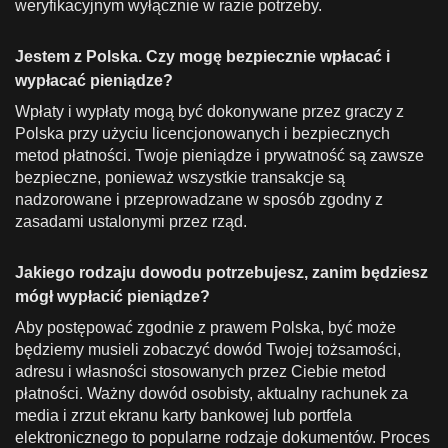
weryfikacyjnym wyłącznie w razie potrzeby.
Jestem z Polska. Czy mogę bezpiecznie wpłacać i
wypłacać pieniądze?
Wpłaty i wypłaty mogą być dokonywane przez graczy z
Polska przy użyciu licencjonowanych i bezpiecznych
metod płatności. Twoje pieniądze i prywatność są zawsze
bezpieczne, ponieważ wszystkie transakcje są
nadzorowane i przeprowadzane w sposób zgodny z
zasadami ustalonymi przez rząd.
Jakiego rodzaju dowodu potrzebujesz, zanim będziesz
mógł wypłacić pieniądze?
Aby postępować zgodnie z prawem Polska, być może
będziemy musieli zobaczyć dowód Twojej tożsamości,
adresu i własności stosowanych przez Ciebie metod
płatności. Ważny dowód osobisty, aktualny rachunek za
media i zrzut ekranu karty bankowej lub portfela
elektronicznego to popularne rodzaje dokumentów. Proces