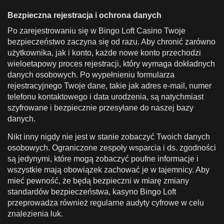
Bezpieczna rejestracja i ochrona danych
Po zarejestrowaniu się w Bingo Loft Casino Twoje
bezpieczeństwo zaczyna się od razu. Aby chronić zarówno
użytkownika, jak i konto, każde nowe konto przechodzi
wieloetapowy proces rejestracji, który wymaga dokładnych
danych osobowych. Po wypełnieniu formularza
rejestracyjnego Twoje dane, takie jak adres e-mail, numer
telefonu kontaktowego i data urodzenia, są natychmiast
szyfrowane i bezpiecznie przesyłane do naszej bazy
danych.
Nikt inny nigdy nie jest w stanie zobaczyć Twoich danych
osobowych. Ograniczone zespoły wsparcia i ds. zgodności
są jedynymi, które mogą zobaczyć poufne informacje i
wszystkie mają obowiązek zachować je w tajemnicy. Aby
mieć pewność, że będą bezpieczni w miarę zmiany
standardów bezpieczeństwa, kasyno Bingo Loft
przeprowadza również regularne audyty cyfrowe w celu
znalezienia luk.