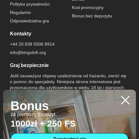
Polityka prywatności
Kod promocyjny
Regulamin
Bonus bez depozytu
Odpowiedzialna gra
Kontakty
+44 20 838 5506 8914
info@bingoloft.org
Graj bezpiecznie
Jeśli zauważysz objawy uzależnienia od hazardu, zwróć się
o pomoc do specjalisty. Niniejsza strona internetowa jest
przeznaczona dla użytkowników w wieku 18 lat i starszych.
Bonus
za pierwszy depozyt
1000zł + 250 FS
Zmień język