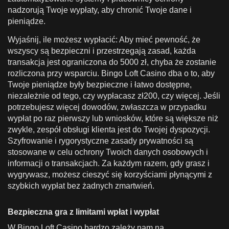
nadzorują Twoje wypłaty, aby chronić Twoje dane i
pieniądze.
Wyjaśnij, ile możesz wypłacić: Aby mieć pewność, że
wszyscy są bezpieczni i przestrzegają zasad, każda
transakcja jest ograniczona do 5000 zł, chyba że zostanie
rozliczona przy wsparciu. Bingo Loft Casino dba o to, aby
Twoje pieniądze były bezpieczne i łatwo dostępne,
niezależnie od tego, czy wypłacasz zł200, czy więcej. Jeśli
potrzebujesz więcej dowodów, zwłaszcza w przypadku
wypłat po raz pierwszy lub wniosków, które są większe niż
zwykle, zespół obsługi klienta jest do Twojej dyspozycji.
Szyfrowanie i rygorystyczne zasady prywatności są
stosowane w celu ochrony Twoich danych osobowych i
informacji o transakcjach. Za każdym razem, gdy grasz i
wygrywasz, możesz cieszyć się korzyściami płynącymi z
szybkich wypłat bez żadnych zmartwień.
Bezpieczna gra z limitami wpłat i wypłat
W Bingo Loft Casino bardzo zależy nam na