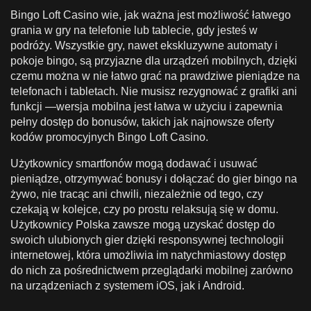
Bingo Loft Casino wie, jak ważna jest możliwość łatwego
grania w gry na telefonie lub tablecie, gdy jesteś w
podróży. Wszystkie gry, nawet ekskluzywne automaty i
pokoje bingo, są przyjazne dla urządzeń mobilnych, dzięki
czemu można w nie łatwo grać na prawdziwe pieniądze na
telefonach i tabletach. Nie musisz rezygnować z grafiki ani
funkcji —wersja mobilna jest łatwa w użyciu i zapewnia
pełny dostęp do bonusów, takich jak najnowsze oferty
kodów promocyjnych Bingo Loft Casino.
Użytkownicy smartfonów mogą dodawać i usuwać
pieniądze, otrzymywać bonusy i dołączać do gier bingo na
żywo, nie tracąc ani chwili, niezależnie od tego, czy
czekają w kolejce, czy po prostu relaksują się w domu.
Użytkownicy Polska zawsze mogą uzyskać dostęp do
swoich ulubionych gier dzięki responsywnej technologii
internetowej, która umożliwia im natychmiastowy dostęp
do nich za pośrednictwem przeglądarki mobilnej zarówno
na urządzeniach z systemem iOS, jak i Android.