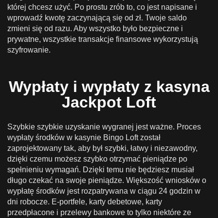
której chcesz użyć. Po prostu zrób to, co jest napisane i
wprowadź kwotę zaczynającą się od zł. Twoje saldo
zmieni się od razu. Aby wszystko było bezpieczne i
prywatne, wszystkie transakcje finansowe wykorzystują
szyfrowanie.
Wypłaty i wypłaty z kasyna
Jackpot Loft
Szybkie szybkie uzyskanie wygranej jest ważne. Proces
wypłaty środków w kasynie Bingo Loft został
zaprojektowany tak, aby był szybki, łatwy i niezawodny,
dzięki czemu możesz szybko otrzymać pieniądze po
spełnieniu wymagań. Dzięki temu nie będziesz musiał
długo czekać na swoje pieniądze. Większość wniosków o
wypłatę środków jest rozpatrywana w ciągu 24 godzin w
dni robocze. E-portfele, karty debetowe, karty
przedpłacone i przelewy bankowe to tylko niektóre ze