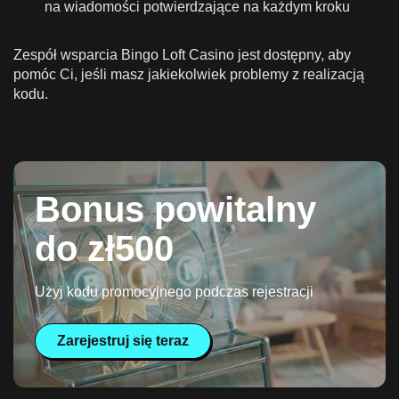
na wiadomości potwierdzające na każdym kroku
Zespół wsparcia Bingo Loft Casino jest dostępny, aby
pomóc Ci, jeśli masz jakiekolwiek problemy z realizacją
kodu.
Bonus powitalny
do zł500
Użyj kodu promocyjnego podczas rejestracji
Zarejestruj się teraz