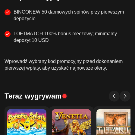
BINGONEW 50 darmowych spinów przy pierwszym
depozycie
LOFTMATCH 100% bonus meczowy; minimalny
depozyt 10 USD
Wprowadź wybrany kod promocyjny przed dokonaniem
pierwszej wpłaty, aby uzyskać najnowsze oferty.
Teraz wygrywam