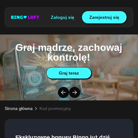
Zaloguj się
Zarejestruj się
Graj mądrze, zachowaj
kontrolę!
Graj teraz
Strona główna
Kod promocyjny
Ekskluzywne bonusy Bingo już dziś