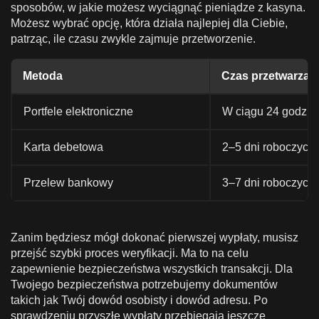
sposobów, w jakie możesz wyciągnąć pieniądze z kasyna.
Możesz wybrać opcję, która działa najlepiej dla Ciebie,
patrząc, ile czasu zwykle zajmuje przetworzenie.
Metoda
Czas przetwarzan
Portfele elektroniczne
W ciągu 24 godzin
Karta debetowa
2–5 dni roboczych
Przelew bankowy
3–7 dni roboczych
Zanim będziesz mógł dokonać pierwszej wypłaty, musisz
przejść szybki proces weryfikacji. Ma to na celu
zapewnienie bezpieczeństwa wszystkich transakcji. Dla
Twojego bezpieczeństwa potrzebujemy dokumentów
takich jak Twój dowód osobisty i dowód adresu. Po
sprawdzeniu przyszłe wypłaty przebiegają jeszcze