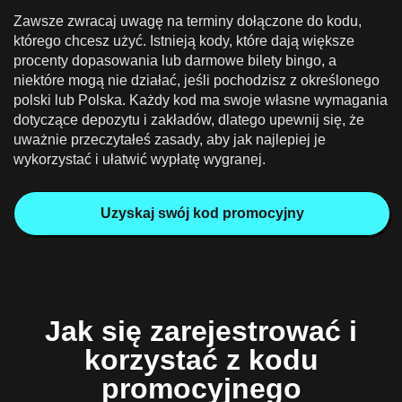
Zawsze zwracaj uwagę na terminy dołączone do kodu,
którego chcesz użyć. Istnieją kody, które dają większe
procenty dopasowania lub darmowe bilety bingo, a
niektóre mogą nie działać, jeśli pochodzisz z określonego
polski lub Polska. Każdy kod ma swoje własne wymagania
dotyczące depozytu i zakładów, dlatego upewnij się, że
uważnie przeczytałeś zasady, aby jak najlepiej je
wykorzystać i ułatwić wypłatę wygranej.
Uzyskaj swój kod promocyjny
Jak się zarejestrować i
korzystać z kodu
promocyjnego