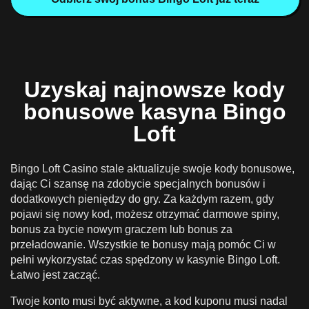
Uzyskaj najnowsze kody
bonusowe kasyna Bingo
Loft
Bingo Loft Casino stale aktualizuje swoje kody bonusowe,
dając Ci szansę na zdobycie specjalnych bonusów i
dodatkowych pieniędzy do gry. Za każdym razem, gdy
pojawi się nowy kod, możesz otrzymać darmowe spiny,
bonus za bycie nowym graczem lub bonus za
przeładowanie. Wszystkie te bonusy mają pomóc Ci w
pełni wykorzystać czas spędzony w kasynie Bingo Loft.
Łatwo jest zacząć.
Twoje konto musi być aktywne, a kod kuponu musi nadal