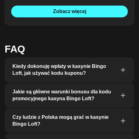
Zobacz więcej
FAQ
Kiedy dokonuję wpłaty w kasynie Bingo
Loft, jak używać kodu kuponu?
Jakie są główne warunki bonusu dla kodu
promocyjnego kasyna Bingo Loft?
Czy ludzie z Polska mogą grać w kasynie
Bingo Loft?