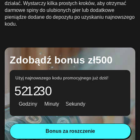
działać. Wystarczy kilka prostych kroków, aby otrzymać
darmowe spiny do ulubionych gier lub dodatkowe
pieniądze dodane do depozytu po uzyskaniu najnowszego
kodu.
Zdobądź bonus zł500
Użyj najnowszego kodu promocyjnego już dziś!
52
12
30
Godziny
Minuty
Sekundy
Bonus za roszczenie