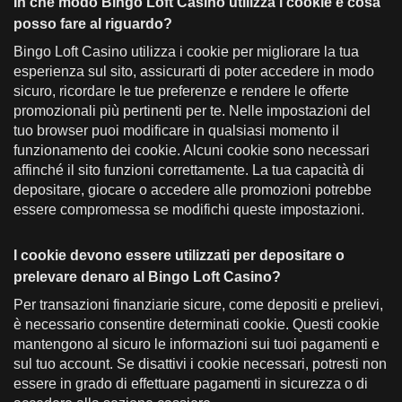
In che modo Bingo Loft Casino utilizza i cookie e cosa
posso fare al riguardo?
Bingo Loft Casino utilizza i cookie per migliorare la tua
esperienza sul sito, assicurarti di poter accedere in modo
sicuro, ricordare le tue preferenze e rendere le offerte
promozionali più pertinenti per te. Nelle impostazioni del
tuo browser puoi modificare in qualsiasi momento il
funzionamento dei cookie. Alcuni cookie sono necessari
affinché il sito funzioni correttamente. La tua capacità di
depositare, giocare o accedere alle promozioni potrebbe
essere compromessa se modifichi queste impostazioni.
I cookie devono essere utilizzati per depositare o
prelevare denaro al Bingo Loft Casino?
Per transazioni finanziarie sicure, come depositi e prelievi,
è necessario consentire determinati cookie. Questi cookie
mantengono al sicuro le informazioni sui tuoi pagamenti e
sul tuo account. Se disattivi i cookie necessari, potresti non
essere in grado di effettuare pagamenti in sicurezza o di