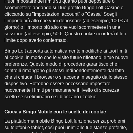
Puoi impostare dei limiti su quanto puoi depositare o
scommettere andando sul tuo profilo Bingo Loft Casino e
cliccando su "Impostazioni account" o "Cassa" Scegli
l'importo più alto che vuoi depositare (ad esempio, 100 € al
giorno) o l'importo più alto che vuoi scommettere in una
sessione (ad esempio, 50 €. Questo cookie ricorderà il tuo
limite dopo averlo confermato.
Bingo Loft apporta automaticamente modifiche ai tuoi limiti
al cookie, in modo che le visite future riflettano le tue nuove
preferenze. Questo modo di procedere garantisce che i
controlli rimangano gli stessi indipendentemente dal fatto
che si chiuda il browser o si acceda in seguito dallo stesso
dispositivo. Potrebbe essere necessario impostare
nuovamente i limiti per mantenere il livello di sicurezza
scelto se si eliminano o si bloccano i cookie.
Gioca a Bingo Mobile con le scelte dei cookie
La piattaforma mobile Bingo Loft funziona senza problemi
su telefoni e tablet, così puoi unirti alle tue stanze preferite,