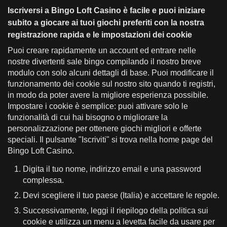
Iscriversi a Bingo Loft Casino è facile e puoi iniziare
subito a giocare ai tuoi giochi preferiti con la nostra
registrazione rapida e le impostazioni dei cookie
Puoi creare rapidamente un account ed entrare nelle
nostre divertenti sale bingo compilando il nostro breve
modulo con solo alcuni dettagli di base. Puoi modificare il
funzionamento dei cookie sul nostro sito quando ti registri,
in modo da poter avere la migliore esperienza possibile.
Impostare i cookie è semplice: puoi attivare solo le
funzionalità di cui hai bisogno o migliorare la
personalizzazione per ottenere giochi migliori e offerte
speciali. Il pulsante "Iscriviti" si trova nella home page del
Bingo Loft Casino.
Digita il tuo nome, indirizzo email e una password
complessa.
Devi scegliere il tuo paese (Italia) e accettare le regole.
Successivamente, leggi il riepilogo della politica sui
cookie e utilizza un menu a levetta facile da usare per