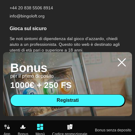
+44 20 838 5506 8914
info@bingoloft.org
Gioca sul sicuro
Se noti sintomi di dipendenza dal gioco d'azzardo, chiedi
aiuto a un professionista. Questo sito web è destinato agli
utenti di età pari o superiore a 18 anni.
Bonus
per il primo deposito
1000€ + 250 FS
Cambia lingua
Registrati
All Rights Reserved.
Bonus senza deposito
App
Bonus
Menù
Codice promozionale