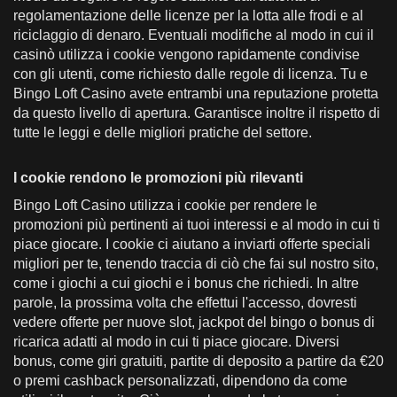
regolamentazione delle licenze per la lotta alle frodi e al
riciclaggio di denaro. Eventuali modifiche al modo in cui il
casinò utilizza i cookie vengono rapidamente condivise
con gli utenti, come richiesto dalle regole di licenza. Tu e
Bingo Loft Casino avete entrambi una reputazione protetta
da questo livello di apertura. Garantisce inoltre il rispetto di
tutte le leggi e delle migliori pratiche del settore.
I cookie rendono le promozioni più rilevanti
Bingo Loft Casino utilizza i cookie per rendere le
promozioni più pertinenti ai tuoi interessi e al modo in cui ti
piace giocare. I cookie ci aiutano a inviarti offerte speciali
migliori per te, tenendo traccia di ciò che fai sul nostro sito,
come i giochi a cui giochi e i bonus che richiedi. In altre
parole, la prossima volta che effettui l'accesso, dovresti
vedere offerte per nuove slot, jackpot del bingo o bonus di
ricarica adatti al modo in cui ti piace giocare. Diversi
bonus, come giri gratuiti, partite di deposito a partire da €20
o premi cashback personalizzati, dipendono da come