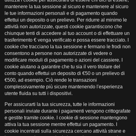
mantenere la tua sessione al sicuro e mantenere al sicuro
le tue informazioni personali e di pagamento quando
effettui un deposito o un prelievo. Per ridurre al minimo le
attività non autorizzate, questi cookie garantiscono che
chiunque tenti di accedere al tuo account o di effettuare un
trasferimento € venga verificato e possa essere tracciato. I
cookie che tracciano la tua sessione e fermano le frodi non
consentono a persone non autorizzate di vedere o
modificare moduli di pagamento o azioni del cassiere. I
cookie aiutano a garantire che tu sia il vero titolare del
conto quando effettui un deposito di €50 o un prelievo di
€500, ad esempio. Ciò rende le transazioni
complessivamente più sicure mantenendo l'esperienza
utente fluida su tutti i dispositivi.
Per assicurarti la tua sicurezza, tutte le informazioni
personali inviate durante i pagamenti vengono crittografate
e gestite tramite cookie. I cookie di sessione mantengono
attiva la tua sessione mentre effettui un pagamento. I
cookie incentrati sulla sicurezza cercano attività strane e