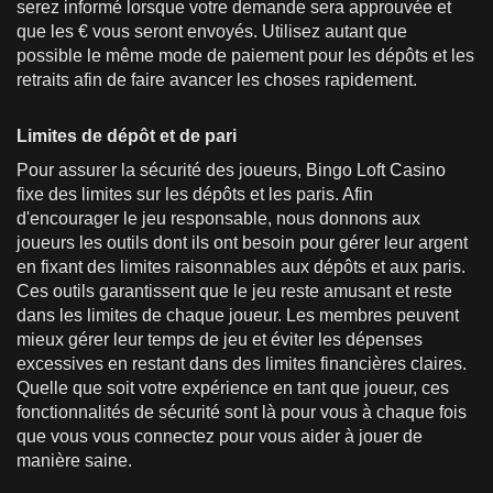
serez informé lorsque votre demande sera approuvée et
que les € vous seront envoyés. Utilisez autant que
possible le même mode de paiement pour les dépôts et les
retraits afin de faire avancer les choses rapidement.
Limites de dépôt et de pari
Pour assurer la sécurité des joueurs, Bingo Loft Casino
fixe des limites sur les dépôts et les paris. Afin
d'encourager le jeu responsable, nous donnons aux
joueurs les outils dont ils ont besoin pour gérer leur argent
en fixant des limites raisonnables aux dépôts et aux paris.
Ces outils garantissent que le jeu reste amusant et reste
dans les limites de chaque joueur. Les membres peuvent
mieux gérer leur temps de jeu et éviter les dépenses
excessives en restant dans des limites financières claires.
Quelle que soit votre expérience en tant que joueur, ces
fonctionnalités de sécurité sont là pour vous à chaque fois
que vous vous connectez pour vous aider à jouer de
manière saine.