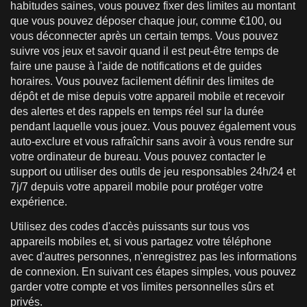
habitudes saines, vous pouvez fixer des limites au montant
que vous pouvez déposer chaque jour, comme €100, ou
vous déconnecter après un certain temps. Vous pouvez
suivre vos jeux et savoir quand il est peut-être temps de
faire une pause à l'aide de notifications et de guides
horaires. Vous pouvez facilement définir des limites de
dépôt et de mise depuis votre appareil mobile et recevoir
des alertes et des rappels en temps réel sur la durée
pendant laquelle vous jouez. Vous pouvez également vous
auto-exclure et vous rafraîchir sans avoir à vous rendre sur
votre ordinateur de bureau. Vous pouvez contacter le
support ou utiliser des outils de jeu responsables 24h/24 et
7j/7 depuis votre appareil mobile pour protéger votre
expérience.
Utilisez des codes d'accès puissants sur tous vos
appareils mobiles et, si vous partagez votre téléphone
avec d'autres personnes, n'enregistrez pas les informations
de connexion. En suivant ces étapes simples, vous pouvez
garder votre compte et vos limites personnelles sûrs et
privés.