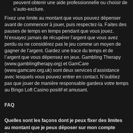
peuvent obtenir une aide professionnelle ou choisir de
s’auto-exclure.
Fixez une limite au montant que vous pouvez dépenser
avant de commencer à jouer, puis respectez-la. Faites des
pauses de temps en temps pendant que vous jouez.
N'essayez jamais de récupérer l'argent que vous avez
perdu ou ne considérez pas le jeu comme un moyen de
gagner de l'argent. Gardez une trace du temps et de
l’argent que vous dépensez en jeux. Gambling Therapy
(www.gamblingtherapy.org) et GamCare
(www.gamcare.org.uk) sont deux services d'assistance
avec lesquels vous pouvez entrer en contact. N'oubliez
pas que jouer de manière responsable gardera votre temps
au Bingo Loft Casino positif et amusant.
FAQ
Quelles sont les façons dont je peux fixer des limites
au montant que je peux déposer sur mon compte