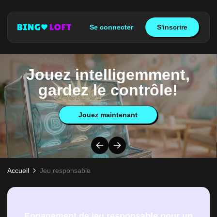
Se connecter
S'inscrire
Jouez intelligemment,
gardez le contrôle!
Jouez maintenant
Accueil
Jeu responsable
Engagement de jeu responsable pour un