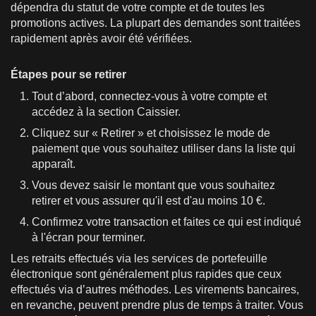
dépendra du statut de votre compte et de toutes les
promotions actives. La plupart des demandes sont traitées
rapidement après avoir été vérifiées.
Étapes pour se retirer
Tout d’abord, connectez-vous à votre compte et
accédez à la section Caissier.
Cliquez sur « Retirer » et choisissez le mode de
paiement que vous souhaitez utiliser dans la liste qui
apparaît.
Vous devez saisir le montant que vous souhaitez
retirer et vous assurer qu'il est d'au moins 10 €.
Confirmez votre transaction et faites ce qui est indiqué
à l'écran pour terminer.
Les retraits effectués via les services de portefeuille
électronique sont généralement plus rapides que ceux
effectués via d’autres méthodes. Les virements bancaires,
en revanche, peuvent prendre plus de temps à traiter. Vous