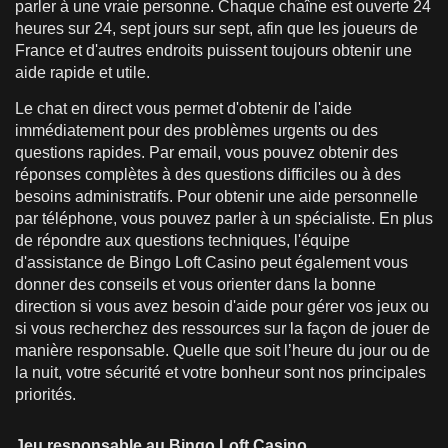
parler à une vraie personne. Chaque chaîne est ouverte 24
heures sur 24, sept jours sur sept, afin que les joueurs de
France et d'autres endroits puissent toujours obtenir une
aide rapide et utile.
Le chat en direct vous permet d'obtenir de l'aide
immédiatement pour des problèmes urgents ou des
questions rapides. Par email, vous pouvez obtenir des
réponses complètes à des questions difficiles ou à des
besoins administratifs. Pour obtenir une aide personnelle
par téléphone, vous pouvez parler à un spécialiste. En plus
de répondre aux questions techniques, l'équipe
d'assistance de Bingo Loft Casino peut également vous
donner des conseils et vous orienter dans la bonne
direction si vous avez besoin d'aide pour gérer vos jeux ou
si vous recherchez des ressources sur la façon de jouer de
manière responsable. Quelle que soit l’heure du jour ou de
la nuit, votre sécurité et votre bonheur sont nos principales
priorités.
Jeu responsable au Bingo Loft Casino