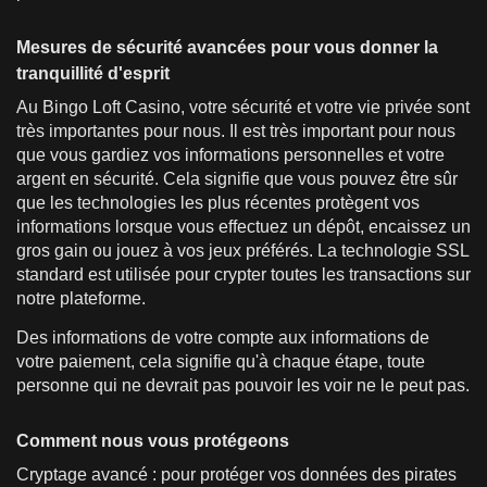
Mesures de sécurité avancées pour vous donner la
tranquillité d'esprit
Au Bingo Loft Casino, votre sécurité et votre vie privée sont
très importantes pour nous. Il est très important pour nous
que vous gardiez vos informations personnelles et votre
argent en sécurité. Cela signifie que vous pouvez être sûr
que les technologies les plus récentes protègent vos
informations lorsque vous effectuez un dépôt, encaissez un
gros gain ou jouez à vos jeux préférés. La technologie SSL
standard est utilisée pour crypter toutes les transactions sur
notre plateforme.
Des informations de votre compte aux informations de
votre paiement, cela signifie qu'à chaque étape, toute
personne qui ne devrait pas pouvoir les voir ne le peut pas.
Comment nous vous protégeons
Cryptage avancé : pour protéger vos données des pirates