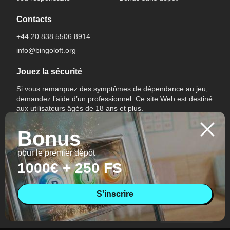
Contacts
+44 20 838 5506 8914
info@bingoloft.org
Jouez la sécurité
Si vous remarquez des symptômes de dépendance au jeu,
demandez l’aide d’un professionnel. Ce site Web est destiné
aux utilisateurs âgés de 18 ans et plus.
Bonus
pour le premier dépôt
1000€ + 250 FS
Changer de langue
S'inscrire
All Rights Reserved.