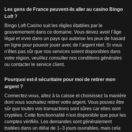
Les gens de France peuvent-ils aller au casino Bingo
Loft ?
Bingo Loft Casino suit les règles établies par le
gouvernement dans ce domaine. Vous devez avoir l’âge
légal et vivre dans un pays qui autorise les jeux de hasard
en ligne pour pouvoir jouer avec de l’argent réel. Si vous
n'êtes pas sûr que nos services soient disponibles dans
votre région, veuillez consulter nos conditions générales
ou contacter le service client.
Pourquoi est-il sécuritaire pour moi de retirer mon
argent ?
Connectez-vous, allez à la caisse et choisissez la manière
dont vous souhaitez retirer votre argent. Vous pouvez être
sûr que toutes vos transactions sont sûres car elles sont
cryptées. Cette fonctionnalité n'est disponible que pour les
comptes vérifiés. Les demandes sont généralement
traitées dans un délai de 1–3 jours ouvrables, mais cela