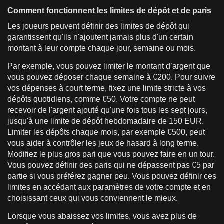
Comment fonctionnent les limites de dépôt et de paris
Les joueurs peuvent définir des limites de dépôt qui
garantissent qu'ils n'ajoutent jamais plus d'un certain
montant à leur compte chaque jour, semaine ou mois.
Par exemple, vous pouvez limiter le montant d’argent que
vous pouvez déposer chaque semaine à €200. Pour suivre
vos dépenses à court terme, fixez une limite stricte à vos
dépôts quotidiens, comme €50. Votre compte ne peut
recevoir de l'argent ajouté qu'une fois tous les sept jours,
jusqu'à une limite de dépôt hebdomadaire de 150 EUR.
Limiter les dépôts chaque mois, par exemple €500, peut
vous aider à contrôler les jeux de hasard à long terme.
Modifiez le plus gros pari que vous pouvez faire en un tour.
Vous pouvez définir des paris qui ne dépassent pas €5 par
partie si vous préférez gagner peu. Vous pouvez définir ces
limites en accédant aux paramètres de votre compte et en
choisissant ceux qui vous conviennent le mieux.
Lorsque vous abaissez vos limites, vous avez plus de