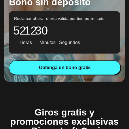
Bono sin depósito
Reclamar ahora- oferta válida por tiempo limitado
52
12
29
Horas
Minutos
Segundos
Obtenga un bono gratis
Giros gratis y
promociones exclusivas