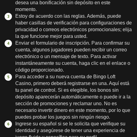
desea una bonificación sin depósito en este
momento.
Estoy de acuerdo con las reglas. Además, puede
haber casillas de verificación para configuraciones de
privacidad o correos electrónicos promocionales; elija
la que funcione mejor para usted.
Enviar el formulario de inscripción. Para confirmar su
cuenta, algunos jugadores pueden recibir un correo
electrónico o un mensaje de texto. Para activar
instantáneamente su cuenta, haga clic en el enlace o
código proporcionado.
Para acceder a su nueva cuenta de Bingo Loft
Casino, primero deberá registrarse en una. Aquí está
tu panel de control. Si es elegible, los bonos sin
depósito aparecerán automáticamente o puede ir a la
sección de promociones y reclamar uno. No es
necesario invertir dinero en este momento, por lo que
puedes probar los juegos sin ningún riesgo.
Ingrese su español si se le solicita que verifique su
identidad y asegúrese de tener una experiencia de