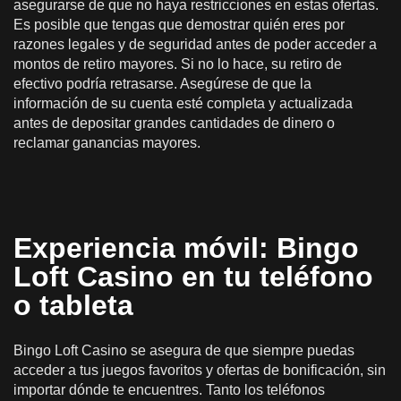
asegurarse de que no haya restricciones en estas ofertas.
Es posible que tengas que demostrar quién eres por
razones legales y de seguridad antes de poder acceder a
montos de retiro mayores. Si no lo hace, su retiro de
efectivo podría retrasarse. Asegúrese de que la
información de su cuenta esté completa y actualizada
antes de depositar grandes cantidades de dinero o
reclamar ganancias mayores.
Experiencia móvil: Bingo
Loft Casino en tu teléfono
o tableta
Bingo Loft Casino se asegura de que siempre puedas
acceder a tus juegos favoritos y ofertas de bonificación, sin
importar dónde te encuentres. Tanto los teléfonos