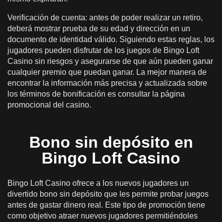
Verificación de cuenta: antes de poder realizar un retiro,
deberá mostrar prueba de su edad y dirección en un
documento de identidad válido. Siguiendo estas reglas, los
jugadores pueden disfrutar de los juegos de Bingo Loft
Casino sin riesgos y asegurarse de que aún pueden ganar
cualquier premio que puedan ganar. La mejor manera de
encontrar la información más precisa y actualizada sobre
los términos de bonificación es consultar la página
promocional del casino.
Bono sin depósito en
Bingo Loft Casino
Bingo Loft Casino ofrece a los nuevos jugadores un
divertido bono sin depósito que les permite probar juegos
antes de gastar dinero real. Este tipo de promoción tiene
como objetivo atraer nuevos jugadores permitiéndoles