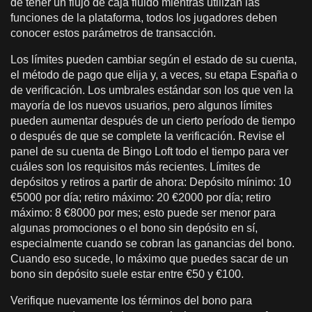
de tener un flujo de caja fluido mientras utilizan las
funciones de la plataforma, todos los jugadores deben
conocer estos parámetros de transacción.
Los límites pueden cambiar según el estado de su cuenta,
el método de pago que elija y, a veces, su etapa España o
de verificación. Los umbrales estándar son los que ven la
mayoría de los nuevos usuarios, pero algunos límites
pueden aumentar después de un cierto período de tiempo
o después de que se complete la verificación. Revise el
panel de su cuenta de Bingo Loft todo el tiempo para ver
cuáles son los requisitos más recientes. Límites de
depósitos y retiros a partir de ahora: Depósito mínimo: 10
€5000 por día; retiro máximo: 20 €2000 por día; retiro
máximo: 8 €8000 por mes; esto puede ser menor para
algunas promociones o el bono sin depósito en sí,
especialmente cuando se cobran las ganancias del bono.
Cuando eso sucede, lo máximo que puedes sacar de un
bono sin depósito suele estar entre €50 y €100.
Verifique nuevamente los términos del bono para