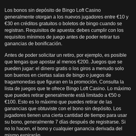
Los bonos sin depósito de Bingo Loft Casino
generalmente otorgan a los nuevos jugadores entre €10 y
€30 en créditos gratuitos o boletos de bingo cuando se
registran. Requisitos de apuesta: debes cumplir con los
requisitos mínimos de juego antes de poder retirar tus
ganancias de bonificación.
Antes de poder solicitar un retiro, por ejemplo, es posible
que tengas que apostar al menos €200. Juegos que se
pueden jugar: el dinero gratis o los giros a menudo solo
son buenos en ciertas salas de bingo o juegos de
tragamonedas que figuran en la promoción. Consulta la
lista de juegos que te ofrece Bingo Loft Casino. Lo máximo
que puedes retirar generalmente está limitado a €50 o
€100. Esto es lo máximo que puedes retirar de las
ganancias que obtuviste con el bono sin depósito. Los
jugadores tienen una cierta cantidad de tiempo para usar
su bono, generalmente 7 días después de registrarse. Si
no lo hacen, el bono y cualquier ganancia derivada del
mismo expirarán.