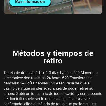
Más información
Métodos y tiempos de
retiro
Tarjeta de débito/crédito: 1-3 días hábiles €20 Monedero
electrónico: dentro de las 24 horas €20 Transferencia
bancaria: 2–5 días hábiles €50 Asegúrese de que el
casino verifique su identidad antes de poder retirar su
dinero. Subir un formulario de identificación y comprobante
de domicilio suele ser lo que esto significa. Una vez
confirmado, elige el método de retiro que prefieras. Las