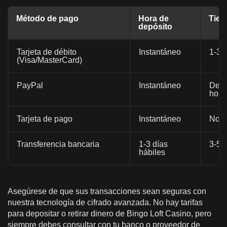
Método de pago
Hora de
Tiem
depósito
Tarjeta de débito
Instantáneo
1-3 
(Visa/MasterCard)
PayPal
Instantáneo
Dent
hora
Tarjeta de pago
Instantáneo
No d
Transferencia bancaria
1-3 días
3-5 
hábiles
Asegúrese de que sus transacciones sean seguras con
nuestra tecnología de cifrado avanzada. No hay tarifas
para depositar o retirar dinero de Bingo Loft Casino, pero
siempre debes consultar con tu banco o proveedor de