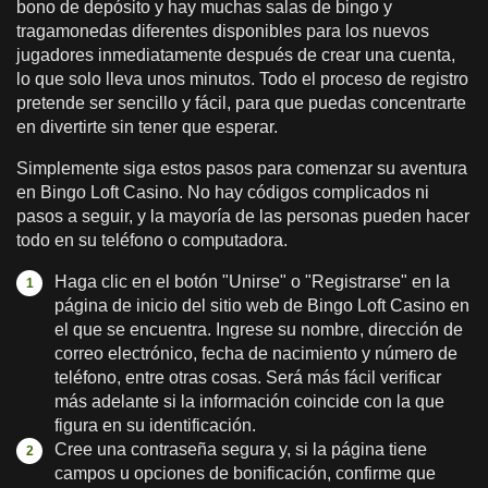
bono de depósito y hay muchas salas de bingo y
tragamonedas diferentes disponibles para los nuevos
jugadores inmediatamente después de crear una cuenta,
lo que solo lleva unos minutos. Todo el proceso de registro
pretende ser sencillo y fácil, para que puedas concentrarte
en divertirte sin tener que esperar.
Simplemente siga estos pasos para comenzar su aventura
en Bingo Loft Casino. No hay códigos complicados ni
pasos a seguir, y la mayoría de las personas pueden hacer
todo en su teléfono o computadora.
Haga clic en el botón "Unirse" o "Registrarse" en la
página de inicio del sitio web de Bingo Loft Casino en
el que se encuentra. Ingrese su nombre, dirección de
correo electrónico, fecha de nacimiento y número de
teléfono, entre otras cosas. Será más fácil verificar
más adelante si la información coincide con la que
figura en su identificación.
Cree una contraseña segura y, si la página tiene
campos u opciones de bonificación, confirme que