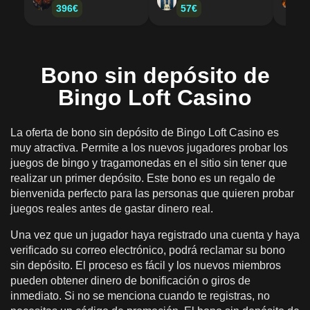
396€
57€
Cómo canjear su código de no depósito
Términos y condiciones del bono sin depósito
Cosas importantes que debe saber sobre el
Bono sin depósito de
monto del bono
Bingo Loft Casino
Bono sin depósito en Bingo Loft Casino
La oferta de bono sin depósito de Bingo Loft Casino es
muy atractiva. Permite a los nuevos jugadores probar los
juegos de bingo y tragamonedas en el sitio sin tener que
realizar un primer depósito. Este bono es un regalo de
bienvenida perfecto para las personas que quieren probar
juegos reales antes de gastar dinero real.
Una vez que un jugador haya registrado una cuenta y haya
verificado su correo electrónico, podrá reclamar su bono
sin depósito. El proceso es fácil y los nuevos miembros
pueden obtener dinero de bonificación o giros de
inmediato. Si no se menciona cuando te registras, no